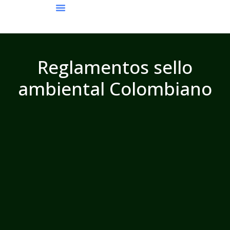
Requisitos Para La Certificación
Zona Documental
Reglamentos sello
ambiental Colombiano