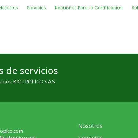
Nosotros
Servicios
Requisitos Para La Certificación
So
 de servicios
vicios BIOTROPICO S.A.S.
:
Nosotros
ropico.com
@biotropico.com