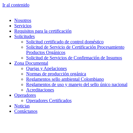
Ir al contenido
Nosotros
Servicios
Requisitos para la certificación
Solicitudes
Solicitud certificado de control doméstico
Solicitud de Servicio de Certificación Procesamiento
Productos Orgánicos
Solicitud de Servicios de Confirmación de Insumos
Zona Documental
Quejas y Apelaciones
Normas de producción orgánica
Reglamentos sello ambiental Colombiano
Reglamentos de uso y manejo del sello único nacional
Acreditaciones
Operadores
Operadores Certificados
Noticias
Contáctanos