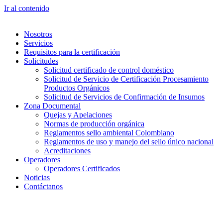
Ir al contenido
Nosotros
Servicios
Requisitos para la certificación
Solicitudes
Solicitud certificado de control doméstico
Solicitud de Servicio de Certificación Procesamiento
Productos Orgánicos
Solicitud de Servicios de Confirmación de Insumos
Zona Documental
Quejas y Apelaciones
Normas de producción orgánica
Reglamentos sello ambiental Colombiano
Reglamentos de uso y manejo del sello único nacional
Acreditaciones
Operadores
Operadores Certificados
Noticias
Contáctanos